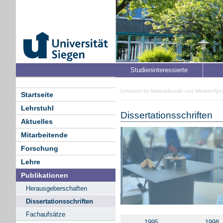
Studieninteressierte
Lehrstuhl für Materialkunde und Werkstoffpr
Startseite
Lehrstuhl
Dissertationsschriften
Aktuelles
Mitarbeitende
Forschung
Lehre
Publikationen
Herausgeberschaften
Dissertationsschriften
Fachaufsätze
1995
1998