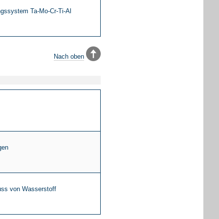
ngssystem Ta-Mo-Cr-Ti-Al
Nach oben
gen
luss von Wasserstoff