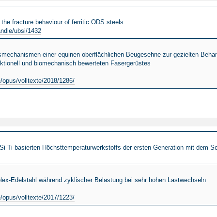
 the fracture behaviour of ferritic ODS steels
andle/ubsi/1432
smechanismen einer equinen oberflächlichen Beugesehne zur gezielten Behand
ktionell und biomechanisch bewerteten Fasergerüstes
e/opus/volltexte/2018/1286/
-Si-Ti-basierten Höchsttemperaturwerkstoffs der ersten Generation mit dem S
uplex-Edelstahl während zyklischer Belastung bei sehr hohen Lastwechseln
e/opus/volltexte/2017/1223/