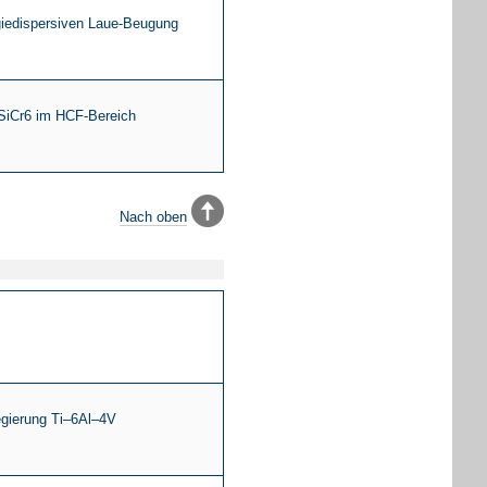
giedispersiven Laue-Beugung
SiCr6 im HCF-Bereich
Nach oben
egierung Ti–6Al–4V