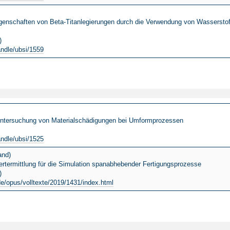
enschaften von Beta-Titanlegierungen durch die Verwendung von Wasserstof
)
andle/ubsi/1559
 Untersuchung von Materialschädigungen bei Umformprozessen
)
andle/ubsi/1525
and)
rtermittlung für die Simulation spanabhebender Fertigungsprozesse
)
de/opus/volltexte/2019/1431/index.html