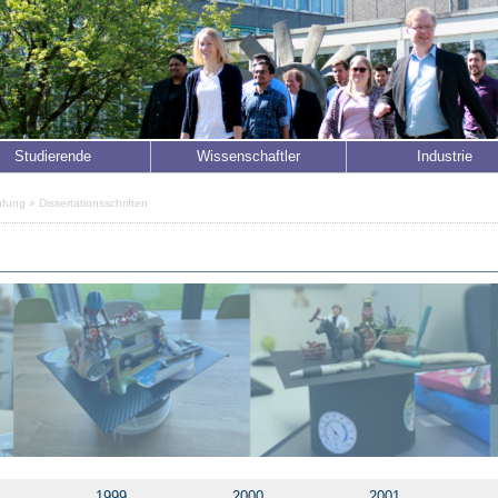
Studierende
Wissenschaftler
Industrie
üfung
» Dissertationsschriften
1999
2000
2001