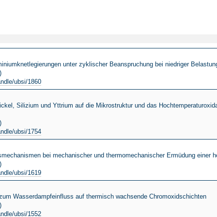
niumknetlegierungen unter zyklischer Beanspruchung bei niedriger Belastun
)
andle/ubsi/1860
ckel, Silizium und Yttrium auf die Mikrostruktur und das Hochtemperaturoxid
)
andle/ubsi/1754
gsmechanismen bei mechanischer und thermomechanischer Ermüdung einer ho
)
andle/ubsi/1619
 zum Wasserdampfeinfluss auf thermisch wachsende Chromoxidschichten
)
andle/ubsi/1552