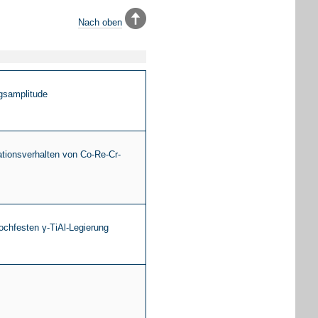
Nach oben
gsamplitude
ationsverhalten von Co-Re-Cr-
chfesten γ-TiAl-Legierung