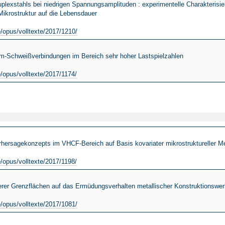
exstahls bei niedrigen Spannungsamplituden : experimentelle Charakterisi
Mikrostruktur auf die Lebensdauer
)
e/opus/volltexte/2017/1210/
m-Schweißverbindungen im Bereich sehr hoher Lastspielzahlen
e/opus/volltexte/2017/1174/
hersagekonzepts im VHCF-Bereich auf Basis kovariater mikrostruktureller 
e/opus/volltexte/2017/1198/
rer Grenzflächen auf das Ermüdungsverhalten metallischer Konstruktionswer
e/opus/volltexte/2017/1081/