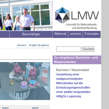
Webmail
unisono
Formulare
Beschäftigte
Deutsch
English
(
Englisch
)
Zu vergebene Bacherlor- und
Masterarbeiten
Bachelor-/ Masterarbeit:
Auswirkung einer
maßgeschneiderten
Mikrostruktur auf die
Ermüdungseigenschaften
einer additiv hergestellten
AlMgSc-Legierung
2002
2003