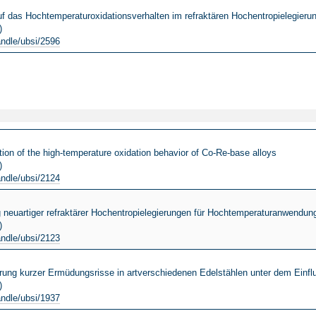
 das Hochtemperaturoxidationsverhalten im refraktären Hochentropielegieru
)
andle/ubsi/2596
ion of the high-temperature oxidation behavior of Co-Re-base alloys
)
andle/ubsi/2124
g neuartiger refraktärer Hochentropielegierungen für Hochtemperaturanwendun
)
andle/ubsi/2123
erung kurzer Ermüdungsrisse in artverschiedenen Edelstählen unter dem Einf
)
andle/ubsi/1937