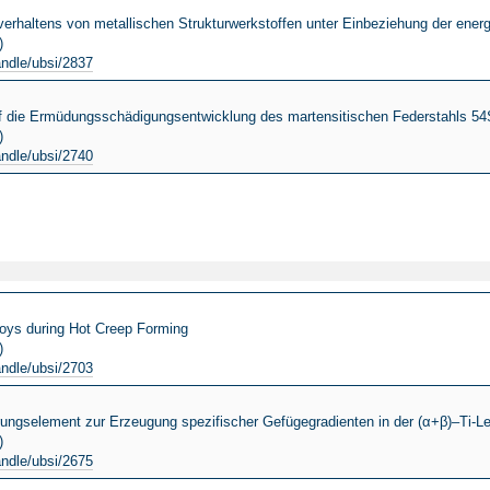
erhaltens von metallischen Strukturwerkstoffen unter Einbeziehung der ener
)
andle/ubsi/2837
f die Ermüdungsschädigungsentwicklung des martensitischen Federstahls 54
)
andle/ubsi/2740
loys during Hot Creep Forming
)
andle/ubsi/2703
rungselement zur Erzeugung spezifischer Gefügegradienten in der (α+β)–Ti-L
)
andle/ubsi/2675