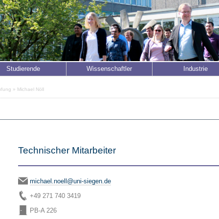
Studierende
Wissenschaftler
Industrie
üfung
» Michael Nöll
Technischer Mitarbeiter
michael.noell@uni-siegen.de
+49 271 740 3419
PB-A 226