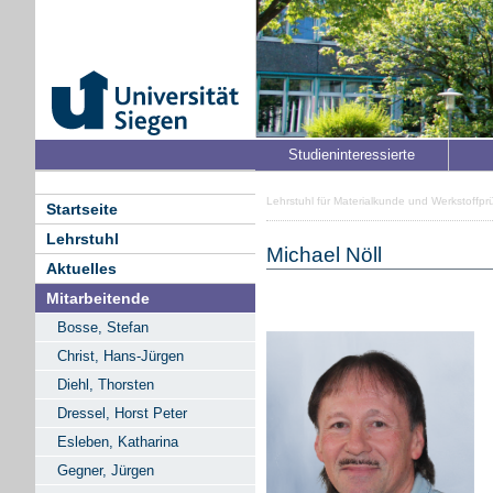
Studieninteressierte
Lehrstuhl für Materialkunde und Werkstoffpr
Startseite
Lehrstuhl
Michael Nöll
Aktuelles
Mitarbeitende
Bosse, Stefan
Christ, Hans-Jürgen
Diehl, Thorsten
Dressel, Horst Peter
Esleben, Katharina
Gegner, Jürgen