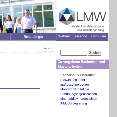
Webmail
unisono
Formulare
Beschäftigte
Deutsch
Zu vergebene Bacherlor- und
Masterarbeiten
Bachelor-/ Masterarbeit:
Auswirkung einer
maßgeschneiderten
Mikrostruktur auf die
Ermüdungseigenschaften
einer additiv hergestellten
AlMgSc-Legierung